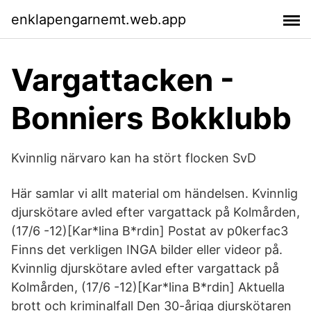
enklapengarnemt.web.app
Vargattacken -
Bonniers Bokklubb
Kvinnlig närvaro kan ha stört flocken SvD
Här samlar vi allt material om händelsen. Kvinnlig
djurskötare avled efter vargattack på Kolmården,
(17/6 -12)[Kar*lina B*rdin] Postat av p0kerfac3
Finns det verkligen INGA bilder eller videor på.
Kvinnlig djurskötare avled efter vargattack på
Kolmården, (17/6 -12)[Kar*lina B*rdin] Aktuella
brott och kriminalfall Den 30-åriga djurskötaren