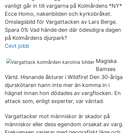
vanligt går in till vargarna på Kolmårdens *NY*
Ecce Homo, nakenbilden och kyrkobråket.
Omslagsbild för Vargattacken av Lars Berge.
Spara 0% Vad hände den där ödesdigra dagen
på Kolmårdens djurpark?
Cevt jobb
Magiska
Bamses
Värld. Hisnande åkturer i Wildfire! Den 30-åriga
djurskötaren hann inte mer än komma in i
hägnet innan hon dödades av vargflocken. En
attack som, enligt experter, var väntad.
Vargattacker mot människor är skador på
människor eller dess egendom orsakat av varg.
Frekvensen varierar med geografiskt läge och