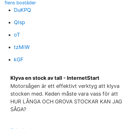
flens bostäder
DuKPQ
QIsp
oT
tzMiW
kGF
Klyva en stock av tall - InternetStart
Motorsågen är ett effektivt verktyg att klyva
stocken med. Keden måste vara vass för att
HUR LÅNGA OCH GROVA STOCKAR KAN JAG
SÅGA?