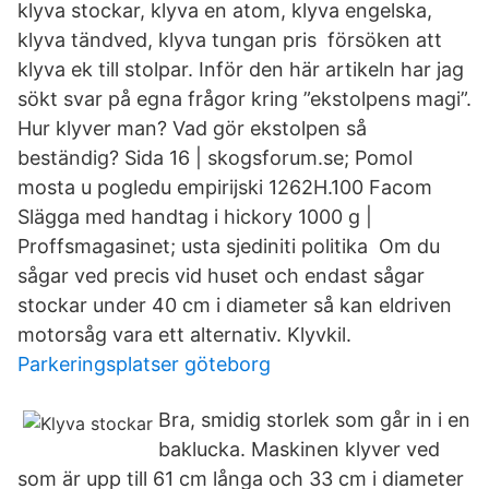
klyva stockar, klyva en atom, klyva engelska,
klyva tändved, klyva tungan pris försöken att
klyva ek till stolpar. Inför den här artikeln har jag
sökt svar på egna frågor kring ”ekstolpens magi”.
Hur klyver man? Vad gör ekstolpen så
beständig? Sida 16 | skogsforum.se; Pomol
mosta u pogledu empirijski 1262H.100 Facom
Slägga med handtag i hickory 1000 g |
Proffsmagasinet; usta sjediniti politika Om du
sågar ved precis vid huset och endast sågar
stockar under 40 cm i diameter så kan eldriven
motorsåg vara ett alternativ. Klyvkil.
Parkeringsplatser göteborg
Bra, smidig storlek som går in i en
baklucka. Maskinen klyver ved
som är upp till 61 cm långa och 33 cm i diameter