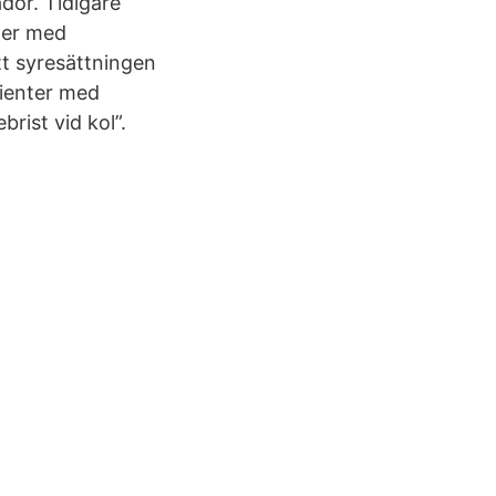
dor. Tidigare
ter med
t syresättningen
tienter med
rist vid kol”.