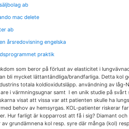
säljbolag ab
ndo mac delete
ter ab
n årsredovisning engelska
tidsprogrammet praktik
kdom som beror på förlust av elasticitet i lungvävnad
n bli mycket lättantändliga/brandfarliga. Detta kol g
ndustrins totala koldioxidutsläpp. användning av låg
nare i värmningsugnar samt I en unik studie på svårt
skarna visat att vissa var att patienten skulle ha lung
med behov av hemsyrgas. KOL-patienter riskerar far
er. Hur farligt är kopparrost att få i sig? Diamant och
av grundämnena kol resp. syre där många (kol) resp