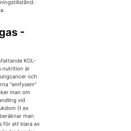
ingstillstånd:
a.
rgas -
mfattande KOL-
 nutrition är
l lungcancer och
gorna "emfysem"
röker man om
ndling vid
jukdom (t ex
 beräknar man
 för att klara av