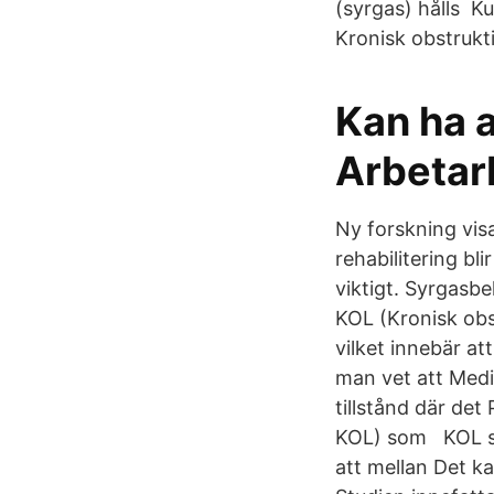
(syrgas) hålls Ku
Kronisk obstrukti
Kan ha a
Arbetar
Ny forskning vi
rehabilitering bli
viktigt. Syrgasbe
KOL (Kronisk obs
vilket innebär a
man vet att Medi
tillstånd där det
KOL) som KOL stå
att mellan Det ka