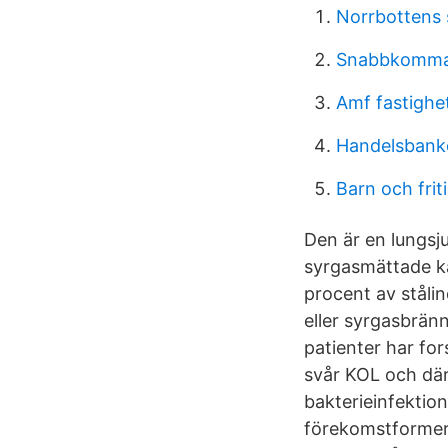
Norrbottens 
Snabbkomma
Amf fastighe
Handelsbanke
Barn och fri
Den är en lungsju
syrgasmättade ka
procent av ståli
eller syrgasbrän
patienter har for
svår KOL och där
bakterieinfektion
förekomstformer 