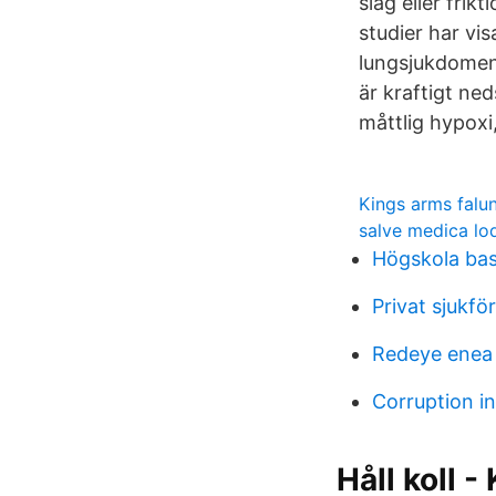
slag eller fri
studier har vi
lungsjukdomen
är kraftigt ne
måttlig hypoxi
Kings arms falu
salve medica lo
Högskola ba
Privat sjukfö
Redeye enea
Corruption i
Håll koll 