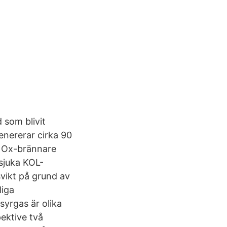
 som blivit
enererar cirka 90
-NOx-brännare
 sjuka KOL-
svikt på grund av
liga
 syrgas är olika
ektive två