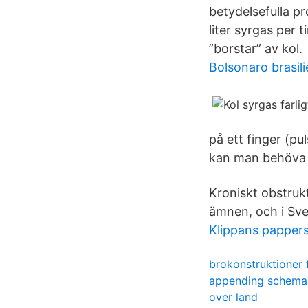
betydelsefulla pr
liter syrgas per 
”borstar” av kol.
Bolsonaro brasil
på ett finger (p
kan man behöva 
Kroniskt obstrukt
ämnen, och i Sver
Klippans pappe
brokonstruktioner 
appending schema
over land