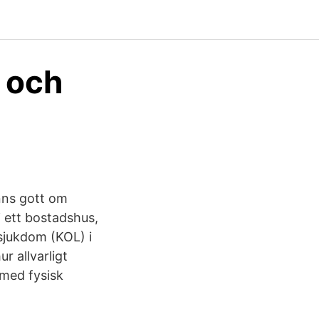
r och
inns gott om
i ett bostadshus,
sjukdom (KOL) i
r allvarligt
 med fysisk