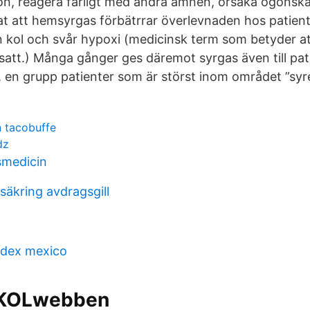
ktion, reagera farligt med andra ämnen, orsaka ögonska
sat att hemsyrgas förbätrrar överlevnaden hos patien
 kol och svår hypoxi (medicinsk term som betyder at
dsatt.) Många gånger ges däremot syrgas även till pa
, en grupp patienter som är störst inom området ”syreb
n tacobuffe
dz
smedicin
rsäkring avdragsgill
ndex mexico
- KOLwebben