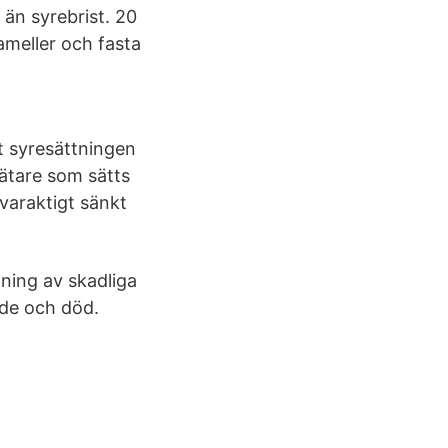
 än syrebrist. 20
ameller och fasta
t syresättningen
ätare som sätts
varaktigt sänkt
dning av skadliga
nde och död.