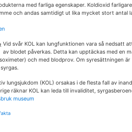
odukterna med farliga egenskaper. Koldioxid farligare
timme och andas samtidigt ut lika mycket stort antal l
ien
Vid svår KOL kan lungfunktionen vara så nedsatt at
av blodet påverkas. Detta kan upptäckas med en m
ulsoximeter) och med blodprov. Om syresättningen är 
syrgas.
iv lungsjukdom (KOL) orsakas i de flesta fall av inan
ige räknar KOL kan leda till invaliditet, syrgasberoe
rsbruk museum
fakta