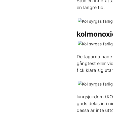
Studien innefatt
en längre tid.
kolmonoxid
Deltagarna hade 
gångtest eller vi
fick klara sig uta
lungsjukdom (KOL
gods delas in i ni
dessa är inte u