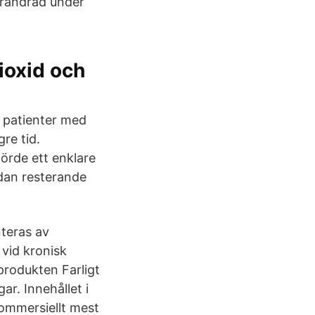
örändrad under
ioxid och
8 patienter med
re tid.
örde ett enklare
edan resterande
teras av
vid kronisk
produkten Farligt
gar. Innehållet i
ommersiellt mest