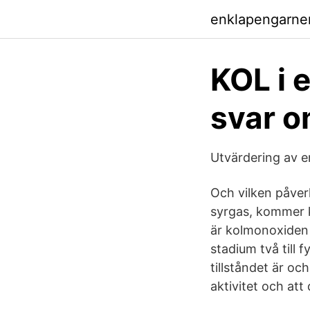
enklapengarne
KOL i e
svar o
Utvärdering av e
Och vilken påverk
syrgas, kommer k
är kolmonoxiden 
stadium två till 
tillståndet är o
aktivitet och att