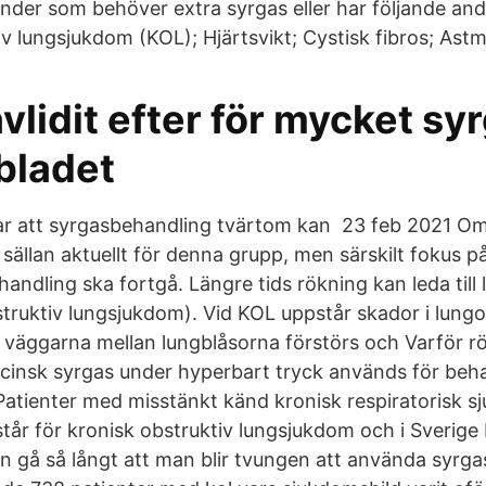
nder som behöver extra syrgas eller har följande andn
v lungsjukdom (KOL); Hjärtsvikt; Cystisk fibros; Astm
vlidit efter för mycket sy
bladet
sar att syrgasbehandling tvärtom kan 23 feb 2021 O
r sällan aktuellt för denna grupp, men särskilt fokus på
handling ska fortgå. Längre tids rökning kan leda til
truktiv lungsjukdom). Vid KOL uppstår skador i lun
tt väggarna mellan lungblåsorna förstörs och Varför 
cinsk syrgas under hyperbart tryck används för beha
 Patienter med misstänkt känd kronisk respiratorisk s
r för kronisk obstruktiv lungsjukdom och i Sverige
n gå så långt att man blir tvungen att använda syrgas