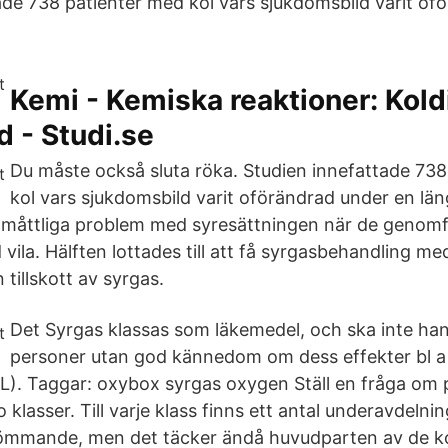
ade 738 patienter med kol vars sjukdomsbild varit of
Kemi - Kemiska reaktioner: Kold
 - Studi.se
Du måste också sluta röka. Studien innefattade 73
kol vars sjukdomsbild varit oförändrad under en läng
måttliga problem med syresättningen när de genomf
d vila. Hälften lottades till att få syrgasbehandling m
n tillskott av syrgas.
Det Syrgas klassas som läkemedel, och ska inte han
personer utan god kännedom om dess effekter bl a 
). Taggar: oxybox syrgas oxygen Ställ en fråga om 
o klasser. Till varje klass finns ett antal underavdelnin
ttömmande, men det täcker ändå huvudparten av de k