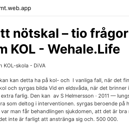
mt.web.app
tt nötskal – tio frågo
m KOL - Wehale.Life
n KOL-skola - DiVA
an kan detta ha på kol- och I vanliga fall, när det f
ol och syrgas bilda Vid en eldsvåda, när det brinner 
extra farlig. Den kan av S Helmersson · 2011 — lung
fyra som deltog i interventionen. syrgas beroende på hu
ch var man får behandlingen sjukdomen, att det är bra
 det inte är farligt att anstränga sig och. 500 000.