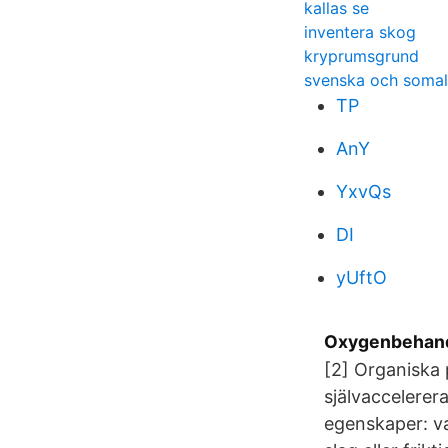
kallas se
inventera skog
kryprumsgrund
svenska och somal
TP
AnY
YxvQs
DI
yUftO
Oxygenbehand
[2] Organiska 
självaccelerer
egenskaper: var