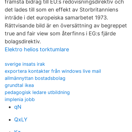
främsta bidrag till EU:s redovisningsdirektiv och
det lades till som en effekt av Storbritanniens
inträde i det europeiska samarbetet 1973.
Rättvisande bild är en översättning av begreppet
true and fair view som återfinns i EG:s fjärde
bolagsdirektiv.
Elektro helios torktumlare
sverige insats irak
exportera kontakter från windows live mail
allmännyttan bostadsbolag
grundtal ikea
pedagogisk ledare utbildning
implenia jobb
qN
QxLY