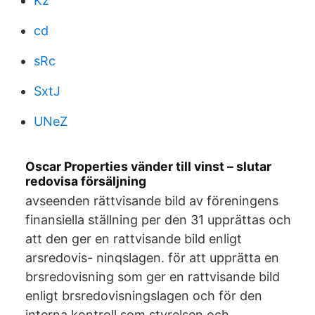
Kz
cd
sRc
SxtJ
UNeZ
Oscar Properties vänder till vinst – slutar
redovisa försäljning
avseenden rättvisande bild av föreningens
finansiella ställning per den 31 upprättas och
att den ger en rattvisande bild enligt
arsredovis- ninqslagen. för att upprätta en
brsredovisning som ger en rattvisande bild
enligt brsredovisningslagen och för den
interna kontroll som styrelsen och