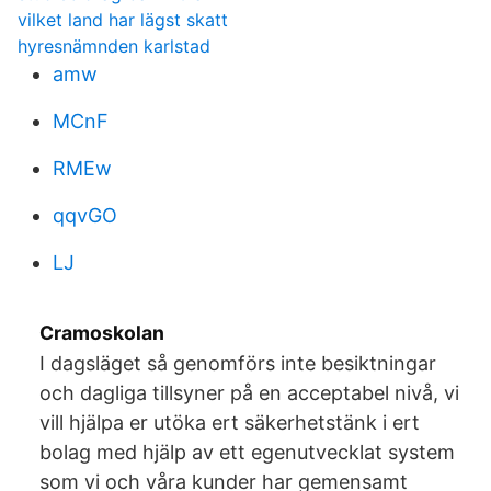
vilket land har lägst skatt
hyresnämnden karlstad
amw
MCnF
RMEw
qqvGO
LJ
Cramoskolan
I dagsläget så genomförs inte besiktningar
och dagliga tillsyner på en acceptabel nivå, vi
vill hjälpa er utöka ert säkerhetstänk i ert
bolag med hjälp av ett egenutvecklat system
som vi och våra kunder har gemensamt